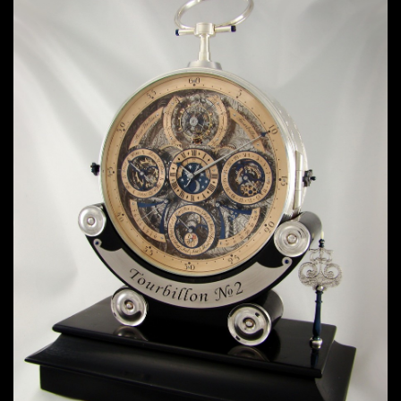
We do not sell our products online
or through
resellers!
You can only buy our watches directly from us, without
the use of wholesalers, retailers, or intermediaries! We
have no other arrangements (such as licensing
agreements) for the manufacture and/or sale of our
watches in any other way. Our watches are made
exclusively in Hungary: from the design to the
manufacturing of all components. Accordingly, please
pay extra attention if you wish to purchase a product
not directly from us, but from another company and/or
individual which is bearing the BEXEI
®
brand name or
www.bexei.hu
and not verifiably manufactured in
Hungary!