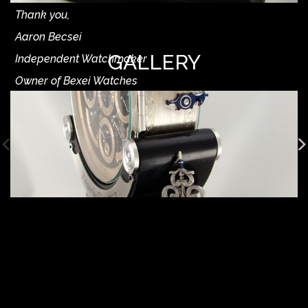
Thank you,
Aaron Becsei
GALLERY
Independent Watchmaker
Owner of Bexei Watches
Member of the AHCI