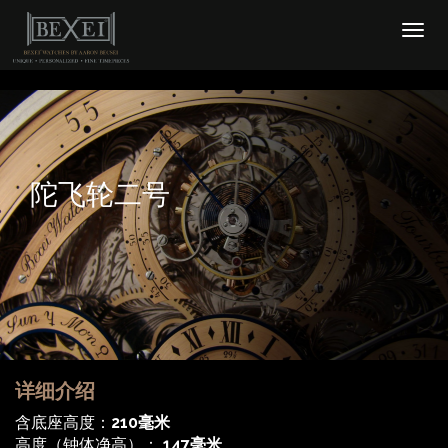
陀飞轮二号
详细介绍
含底座高度：
210毫米
高度（钟体净高）：
147毫米